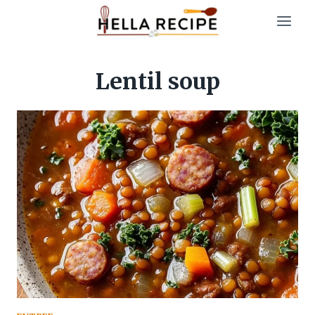
Skip
to
content
Lentil soup