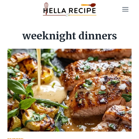
Skip
to
content
weeknight dinners