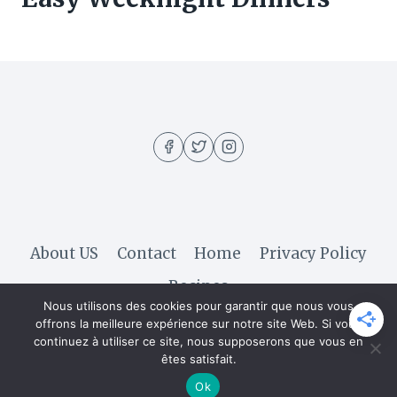
About US
Contact
Home
Privacy Policy
Recipes
Nous utilisons des cookies pour garantir que nous vous
offrons la meilleure expérience sur notre site Web. Si vous
continuez à utiliser ce site, nous supposerons que vous en
© 2026 Hella Recipe - WordPress Theme by
êtes satisfait.
Kadence WP
Ok