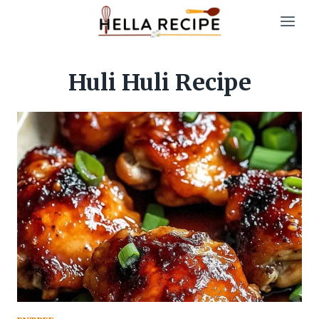
Skip
to
content
Huli Huli Recipe