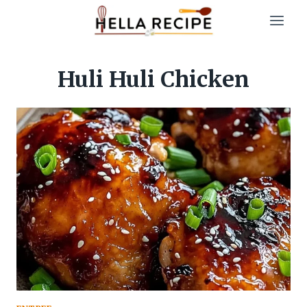
Skip
to
content
Huli Huli Chicken