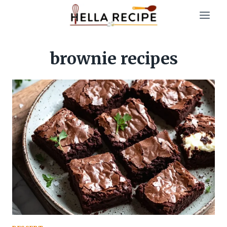
Skip
to
content
brownie recipes